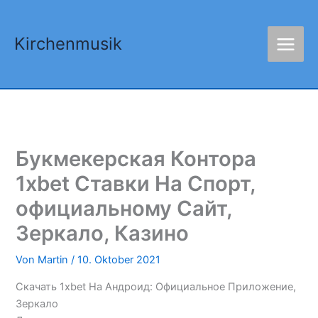
Zum
Inhalt
Kirchenmusik
springen
Букмекерская Контора
1xbet Ставки На Спорт,
официальному Сайт,
Зеркало, Казино
Von
Martin
/
10. Oktober 2021
Скачать 1xbet На Андроид: Официальное Приложение,
Зеркало