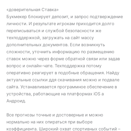
«доверительная Ставка»
Букмекер блокирует депозит, и запрос подтверждение
личности. И результате игрокам приходится долго
переписываться и службой безопасности же
техподдержкой, загружать на сайт массу
дополнительных документов. Если возникнуть
сложности, уточнить информацию по размещению
ставок можно через форме обратной связи или задав
вопрос и онлайн-чате. Техподдержка потому
оперативно реагирует в подобные обращения. Найду
актуальные ссылки ддя скачивания можно и подвале
сайта. Устанавливается программное обеспечение в
устройства, работающие на платформах iOS а
Андроид.
Все прогнозы точные и достоверные и можно
нормально на них опираться при выборе
коэффициента. Широкий охват спортивных событий –