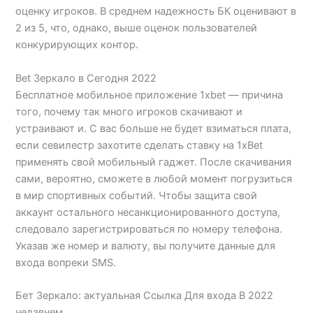
оценку игроков. В среднем надежность БК оценивают в
2 из 5, что, однако, выше оценок пользователей
конкурирующих контор.
Bet Зеркало в Сегодня 2022
Бесплатное мобильное приложение 1xbet — причина
того, почему так много игроков скачивают и
устраивают и. С вас больше не будет взиматься плата,
если севилестр захотите сделать ставку на 1xBet
применять свой мобильный гаджет. После скачивания
сами, вероятно, сможете в любой момент погрузиться
в мир спортивных событий. Чтобы защита свой
аккаунт остального несанкционированного доступа,
следовало зарегистрироваться по номеру телефона.
Указав же номер и валюту, вы получите данные для
входа вопреки SMS.
Бет Зеркало: актуальная Ссылка Для входа В 2022
недавнем