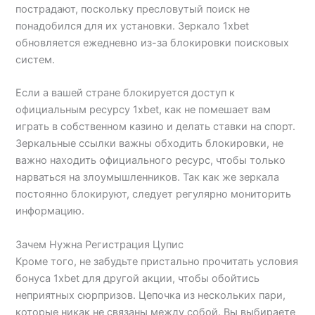
пострадают, поскольку пресловутый поиск не
понадобился для их установки. Зеркало 1xbet
обновляется ежедневно из-за блокировки поисковых
систем.
Если а вашей стране блокируется доступ к
официальным ресурсу 1xbet, как не помешает вам
играть в собственном казино и делать ставки на спорт.
Зеркальные ссылки важны обходить блокировки, не
важно находить официального ресурс, чтобы только
нарваться на злоумышленников. Так как же зеркала
постоянно блокируют, следует регулярно мониторить
информацию.
Зачем Нужна Регистрация Цупис
Кроме того, не забудьте пристально прочитать условия
бонуса 1xbet для другой акции, чтобы обойтись
неприятных сюрпризов. Цепочка из нескольких пари,
которые никак не связаны между собой. Вы выбираете