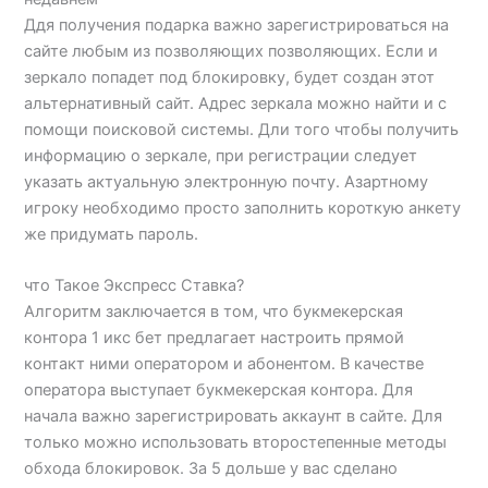
Ддя получения подарка важно зарегистрироваться на
сайте любым из позволяющих позволяющих. Если и
зеркало попадет под блокировку, будет создан этот
альтернативный сайт. Адрес зеркала можно найти и с
помощи поисковой системы. Дли того чтобы получить
информацию о зеркале, при регистрации следует
указать актуальную электронную почту. Азартному
игроку необходимо просто заполнить короткую анкету
же придумать пароль.
что Такое Экспресс Ставка?
Алгоритм заключается в том, что букмекерская
контора 1 икс бет предлагает настроить прямой
контакт ними оператором и абонентом. В качестве
оператора выступает букмекерская контора. Для
начала важно зарегистрировать аккаунт в сайте. Для
только можно использовать второстепенные методы
обхода блокировок. За 5 дольше у вас сделано