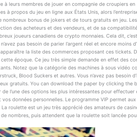
re à leurs membres de jouer en compagnie de croupiers en di
 à propos du jeu en ligne aux États Unis, alors l’entreprise
 de nombreux bonus de jokers et de tours gratuits en jeu. Les
ection des acheteurs et des vendeurs, et de sa compatibilit
reux joueurs canadiens de crypto monnaies. Cela dit, c’est
s n’avez pas besoin de parier l’argent réel et encore moins 
r apparaître la liste des commerces proposant ces tickets. 
 à cette époque. Ce jeu très simple demande en effet des 
ants. Notez que la catégorie des machines à sous vidéo co
truck, Blood Suckers et autres. Vous n’avez pas besoin d
jeux gratuits. You can download the paper by clicking the 
er de l’une des options les plus intéressantes pour effectuer
nt vos données personnelles. Le programme VIP permet aux me
. La roulette est un jeu très apprécié des amateurs de casin
e nombres, puis attendent que la roulette soit lancée pour 