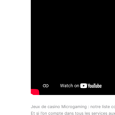
Jeux de casino Microgaming : notre liste 
Et si l’on compte dans tous les services aux