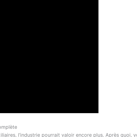
complète
iliaires, l’industrie pourrait valoir encore plus. Après quo