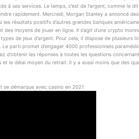
ès à ses services. Le temps, c’est de l’argent, comme le di
épondre rapidement. Mercredi, Morgan Stanley a annoncé des
i les résultats positifs d’autres grandes banques américaine
 des moyens de jouer en ligne. Il s’agit d’une crypto monn
types de jeux d’argent. Pour cela, il dispose de plusieurs li
 Le parti promet d’engager 4000 professionnels paramédic
yez d’obtenir les réponses à toutes les questions concernan
et le délai moyen du retrait. Il y a aussi moins que des qual