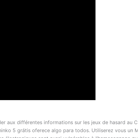
éder aux différentes informations sur les jeux de hasard au
inko 5 grátis oferece algo para todos. Utiliserez vous un 