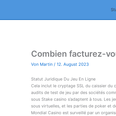
Zum
St
Inhalt
springen
Combien facturez-vo
Von
Martin
/
12. August 2023
Statut Juridique Du Jeu En Ligne
Cela inclut le cryptage SSL du caissier du c
audits de test de jeu par des sociétés com
sous Stake casino s’adaptent à tous. Les j
sous virtuelles, et les parties de poker et 
Mondial Casino est surveillé par un organis