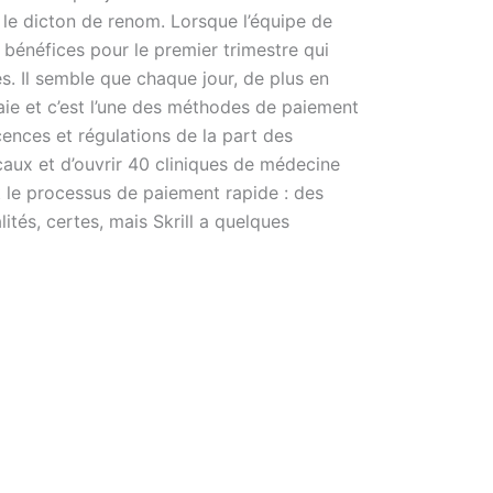
t le dicton de renom. Lorsque l’équipe de
 bénéfices pour le premier trimestre qui
s. Il semble que chaque jour, de plus en
aie et c’est l’une des méthodes de paiement
cences et régulations de la part des
aux et d’ouvrir 40 cliniques de médecine
t le processus de paiement rapide : des
ités, certes, mais Skrill a quelques