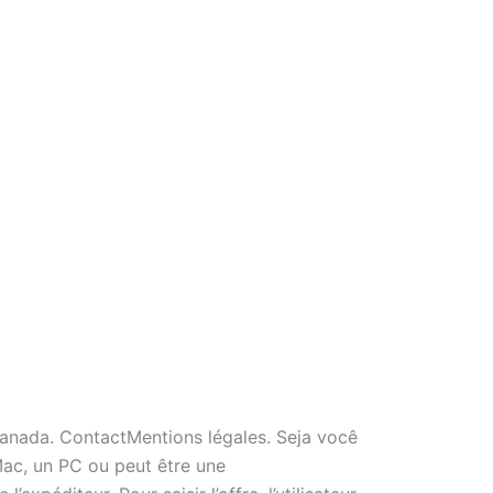
 Canada. ContactMentions légales. Seja você
Mac, un PC ou peut être une