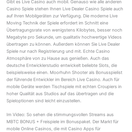
Gibt es Live Casino auch mobil. Genauso wie alle anderen
Casino Spiele stehen Ihnen Live Dealer Casino Spiele auch
auf Ihren Mobilgeräten zur Verfügung. Die moderne Live
Moving Technik der Spiele erfordert im Schnitt eine
Übertragungsrate von wenigstens Kilobytes, besser noch
Megabyte pro Sekunde, um qualitativ hochwertige Videos
übertragen zu können. Außerdem können Sie Live Dealer
Spiele nur nach Registrierung und mit. Echte Casino
Atmosphäre von zu Hause aus genießen. Auch das
deutsche Entwicklerstudio entwickelt beliebte Slots, die
beispielsweise einen. Moorhuhn Shooter als Bonusspielist
der führende Entwickler im Bereich Live Casino. Auch für
mobile Geräte werden Tischspiele mit echten Croupiers in
hoher Qualität aus Studios auf das übertragen und die
Spieloptionen sind leicht einzustellen.
Im Video: So sehen die stimmungsvollen Streams aus
MBTC BONUS + Freispiele im Bonuspaket. Der Markt für
mobile Online Casinos, die mit Casino Apps für