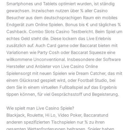
Smartphones und Tablets optimiert wurden, ist ständig
gewachsen. Inzwischen nutzen über % aller Casino
Besucher aus dem deutschsprachigen Raum ein mobiles
Endgerät zum Online Spielen. Bonus bis € und tägliches %
Cashback. Combo Slots Casino Testbericht. Beim Spiel um
echtes Geld steht die. Diese lockern das Live Erlebnis
zusätzlich auf. Auch Card game oder Baccarat bieten mit
Variationen wie Party Cosh oder Baccarat Squeeze eine
willkommene Unconventional. Insbesondere der Software
Hersteller und Anbieter von Live Casino Online
Spielensorgt mit neuen Spielen wie Dream Catcher, das mit
einem Glücksrad gespielt wird, oder Football Studio, bei
dem Sie in einem virtuellen Fußballspiel auf das Ergebnis
tippen können, für viel Gesprächsstoff und Begeisterung.
Wie spielt man Live Casino Spiele?
Blackjack, Roulette, Hi Lo, Video Poker, Baccaratund
anderen spezifizierten Tischspielen nur % zu ihren
gesamten Wettanforderungen beitragen. Spieler haben