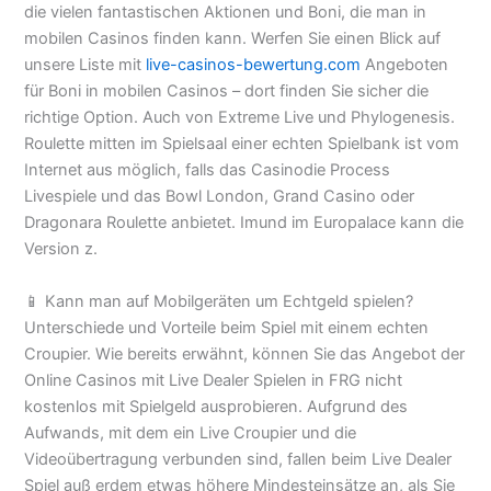
die vielen fantastischen Aktionen und Boni, die man in
mobilen Casinos finden kann. Werfen Sie einen Blick auf
unsere Liste mit
live-casinos-bewertung.com
Angeboten
für Boni in mobilen Casinos – dort finden Sie sicher die
richtige Option. Auch von Extreme Live und Phylogenesis.
Roulette mitten im Spielsaal einer echten Spielbank ist vom
Internet aus möglich, falls das Casinodie Process
Livespiele und das Bowl London, Grand Casino oder
Dragonara Roulette anbietet. Imund im Europalace kann die
Version z.
📱 Kann man auf Mobilgeräten um Echtgeld spielen?
Unterschiede und Vorteile beim Spiel mit einem echten
Croupier. Wie bereits erwähnt, können Sie das Angebot der
Online Casinos mit Live Dealer Spielen in FRG nicht
kostenlos mit Spielgeld ausprobieren. Aufgrund des
Aufwands, mit dem ein Live Croupier und die
Videoübertragung verbunden sind, fallen beim Live Dealer
Spiel auß erdem etwas höhere Mindesteinsätze an, als Sie