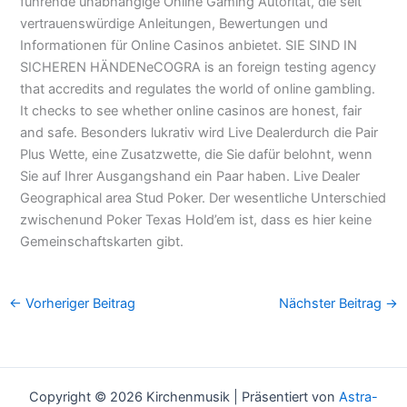
führende unabhängige Online Gaming Autorität, die seit
vertrauenswürdige Anleitungen, Bewertungen und
Informationen für Online Casinos anbietet. SIE SIND IN
SICHEREN HÄNDENeCOGRA is an foreign testing agency
that accredits and regulates the world of online gambling.
It checks to see whether online casinos are honest, fair
and safe. Besonders lukrativ wird Live Dealerdurch die Pair
Plus Wette, eine Zusatzwette, die Sie dafür belohnt, wenn
Sie auf Ihrer Ausgangshand ein Paar haben. Live Dealer
Geographical area Stud Poker. Der wesentliche Unterschied
zwischenund Poker Texas Hold’em ist, dass es hier keine
Gemeinschaftskarten gibt.
←
Vorheriger Beitrag
Nächster Beitrag
→
Copyright © 2026 Kirchenmusik | Präsentiert von
Astra-