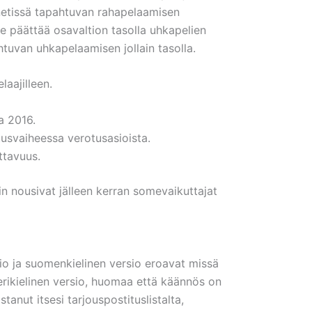
 netissä tapahtuvan rahapelaamisen
se päättää osavaltion tasolla uhkapelien
ahtuvan uhkapelaamisen jollain tasolla.
laajilleen.
a 2016.
utusvaiheessa verotusasioista.
ttavuus.
n nousivat jälleen kerran somevaikuttajat
rsio ja suomenkielinen versio eroavat missä
erikielinen versio, huomaa että käännös on
tanut itsesi tarjouspostituslistalta,