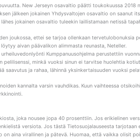
riippuvuutta. New Jerseyn osavaltio päätti toukokuussa 2018
öksen jälkeen jokainen Yhdysvaltojen osavaltio on saanut it
 lähes jokainen osavaltio tuleekin laillistamaan netissä tap
den joukossa, ettei se tarjoa ollenkaan tervetulobonuksia pe
 löytyy aivan päävalikon alimmasta reunasta, Neteller.
a urheiluvedonlyönti Kumppanuusohjelma perustettiin vuonn
 pelilisenssi, minkä vuoksi sinun ei tarvitse huolehtia koti
ää saavutus ja rahaa, lähinnä yksinkertaisuuden vuoksi pela
oiden kannalta varsin vauhdikas. Kuun vaihteessa otsikoihi
kkinointi.
kkiosta, joka nousee jopa 40 prosenttiin. Jos erikielinen ve
ielistä versiota. Jos tästä Tietosuojalauseesta tarjotaan 
on aina virallinen ja pätevä. Huomaa, että vaikka olisit pois