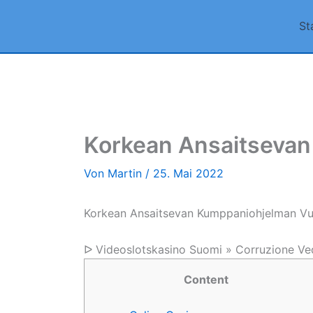
Zum
St
Inhalt
springen
Korkean Ansaitseva
Von
Martin
/
25. Mai 2022
Korkean Ansaitsevan Kumppaniohjelman V
ᐅ Videoslotskasino Suomi » Corruzione Ve
Content