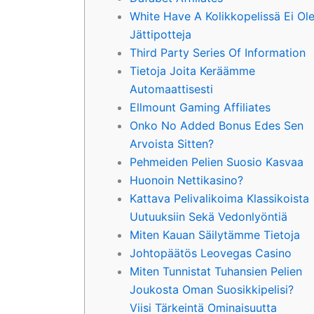
White Have A Kolikkopelissä Ei Ol
Jättipotteja
Third Party Series Of Information
Tietoja Joita Keräämme
Automaattisesti
Ellmount Gaming Affiliates
Onko No Added Bonus Edes Sen
Arvoista Sitten?
Pehmeiden Pelien Suosio Kasvaa
Huonoin Nettikasino?
Kattava Pelivalikoima Klassikoista
Uutuuksiin Sekä Vedonlyöntiä
Miten Kauan Säilytämme Tietoja
Johtopäätös Leovegas Casino
Miten Tunnistat Tuhansien Pelien
Joukosta Oman Suosikkipelisi?
Viisi Tärkeintä Ominaisuutta