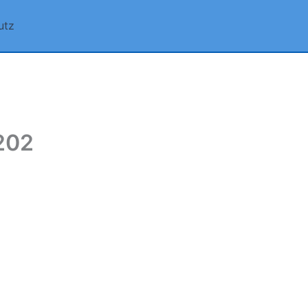
utz
202