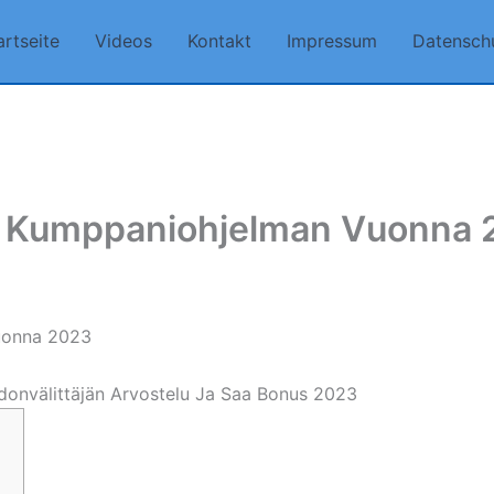
artseite
Videos
Kontakt
Impressum
Datensch
n Kumppaniohjelman Vuonna 
uonna 2023
donvälittäjän Arvostelu Ja Saa Bonus 2023