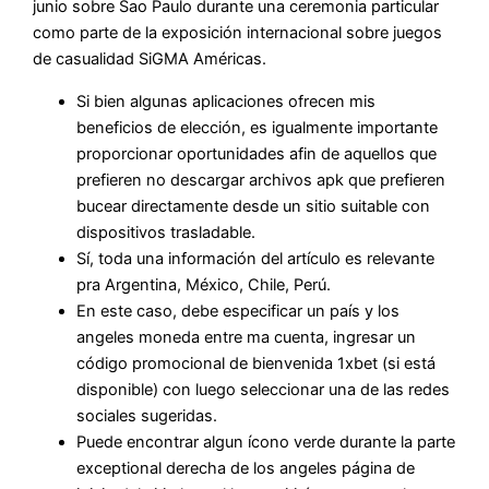
junio sobre Sao Paulo durante una ceremonia particular
como parte de la exposición internacional sobre juegos
de casualidad SiGMA Américas.
Si bien algunas aplicaciones ofrecen mis
beneficios de elección, es igualmente importante
proporcionar oportunidades afin de aquellos que
prefieren no descargar archivos apk que prefieren
bucear directamente desde un sitio suitable con
dispositivos trasladable.
Sí, toda una información del artículo es relevante
pra Argentina, México, Chile, Perú.
En este caso, debe especificar un país y los
angeles moneda entre ma cuenta, ingresar un
código promocional de bienvenida 1xbet (si está
disponible) con luego seleccionar una de las redes
sociales sugeridas.
Puede encontrar algun ícono verde durante la parte
exceptional derecha de los angeles página de