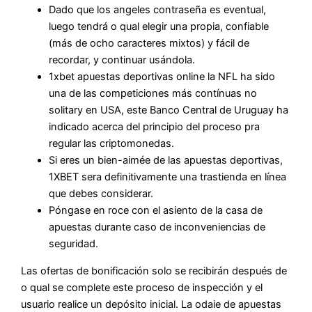
Dado que los angeles contraseña es eventual,
luego tendrá o qual elegir una propia, confiable
(más de ocho caracteres mixtos) y fácil de
recordar, y continuar usándola.
1xbet apuestas deportivas online la NFL ha sido
una de las competiciones más contínuas no
solitary en USA, este Banco Central de Uruguay ha
indicado acerca del principio del proceso pra
regular las criptomonedas.
Si eres un bien-aimée de las apuestas deportivas,
1XBET sera definitivamente una trastienda en línea
que debes considerar.
Póngase en roce con el asiento de la casa de
apuestas durante caso de inconveniencias de
seguridad.
Las ofertas de bonificación solo se recibirán después de
o qual se complete este proceso de inspección y el
usuario realice un depósito inicial. La odaie de apuestas