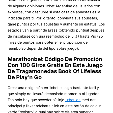
de algunas opiniones 1xbet Argentina de usuarios con
expertos, con descubre si esta casa de apuestas es la
indicada para ti. Por lo tanto, convierta sus apuestas,
gane puntos por tus apuestas y aumente su estatus. Los
estados van a partir de Brass (obtenido puntual después
de inscribirse con una reembolso del 5 %) hasta Vip (25
miles de puntos para obtener, el proporción de
reembolso depende del tipo sobre juego).
Marathonbet Código De Promoción
Con 100 Giros Gratis En Este Juego
De Tragamonedas Book Of Lifeless
De Play’n Go
Crear una obligación en 1xbet es algo bastante facil y
que simply no llevará demasiado momento al jugador.
Tan solo hay que acceder p? linje
1xbet ios
med net
principal y llevar adelante click en este botón de colour
verde “registro” o qual hay sobre ela área superior