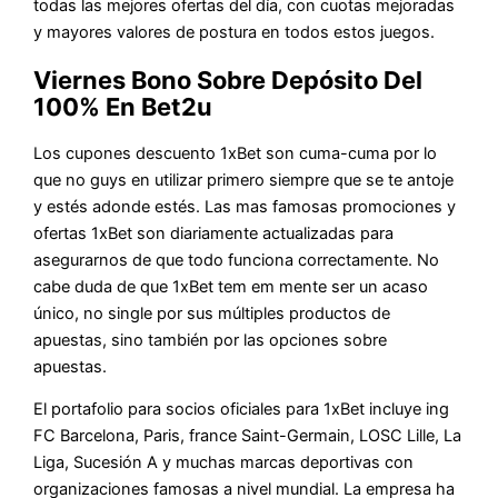
todas las mejores ofertas del día, con cuotas mejoradas
y mayores valores de postura en todos estos juegos.
Viernes Bono Sobre Depósito Del
100% En Bet2u
Los cupones descuento 1xBet son cuma-cuma por lo
que no guys en utilizar primero siempre que se te antoje
y estés adonde estés. Las mas famosas promociones y
ofertas 1xBet son diariamente actualizadas para
asegurarnos de que todo funciona correctamente. No
cabe duda de que 1xBet tem em mente ser un acaso
único, no single por sus múltiples productos de
apuestas, sino también por las opciones sobre
apuestas.
El portafolio para socios oficiales para 1xBet incluye ing
FC Barcelona, Paris, france Saint-Germain, LOSC Lille, La
Liga, Sucesión A y muchas marcas deportivas con
organizaciones famosas a nivel mundial. La empresa ha