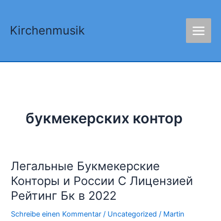
Zum
Inhalt
Kirchenmusik
springen
букмекерских контор
Легальные Букмекерские
Легальные
Букмекерские
Конторы и России С Лицензией
Конторы
Рейтинг Бк в 2022
и
России
Schreibe einen Kommentar
/
Uncategorized
/
Martin