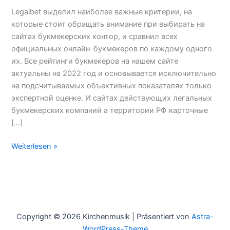
С
Legalbet выделил наиболее важные критерии, на
Лицензией
которые стоит обращать внимание при выбирать на
Рейтинг
сайтах букмекерских контор, и сравнил всех
Бк
официальных онлайн-букмекеров по каждому одного
в
их. Все рейтинги букмекеров на нашем сайте
2022
актуальны на 2022 год и основывается исключительно
на подсчитываемых объективных показателях только
экспертной оценке. И сайтах действующих легальных
букмекерских компаний а территории РФ карточные
[…]
Weiterlesen »
Copyright © 2026 Kirchenmusik | Präsentiert von
Astra-
WordPress-Theme