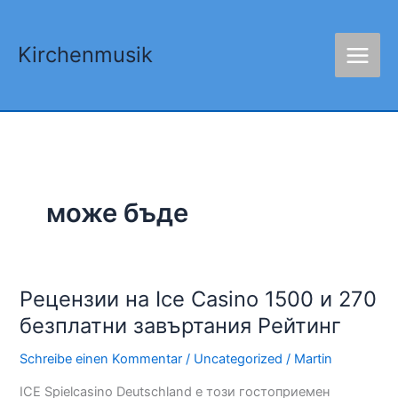
Zum
Inhalt
Kirchenmusik
springen
може бъде
Рецензии на Ice Casino 1500 и 270
Рецензии
на
безплатни завъртания Рейтинг
Ice
Schreibe einen Kommentar
/
Uncategorized
/
Martin
Casino
1500
ICE Spielcasino Deutschland е този гостоприемен