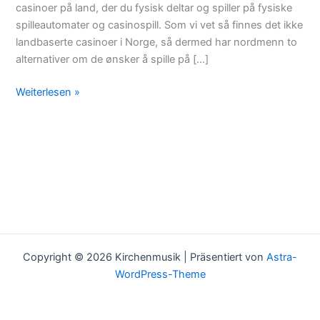
casinoer på land, der du fysisk deltar og spiller på fysiske
spilleautomater og casinospill. Som vi vet så finnes det ikke
landbaserte casinoer i Norge, så dermed har nordmenn to
alternativer om de ønsker å spille på […]
Weiterlesen »
Copyright © 2026 Kirchenmusik | Präsentiert von
Astra-
WordPress-Theme