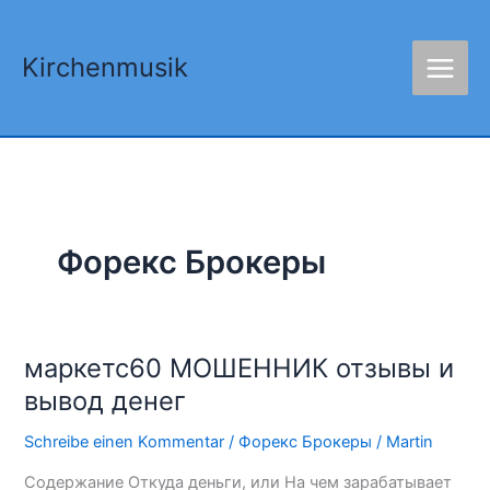
Zum
Inhalt
Kirchenmusik
springen
Форекс Брокеры
маркетс60 МОШЕННИК отзывы и
маркетс60
МОШЕННИК
вывод денег
отзывы
Schreibe einen Kommentar
/
Форекс Брокеры
/
Martin
и
вывод
Содержание Откуда деньги, или На чем зарабатывает