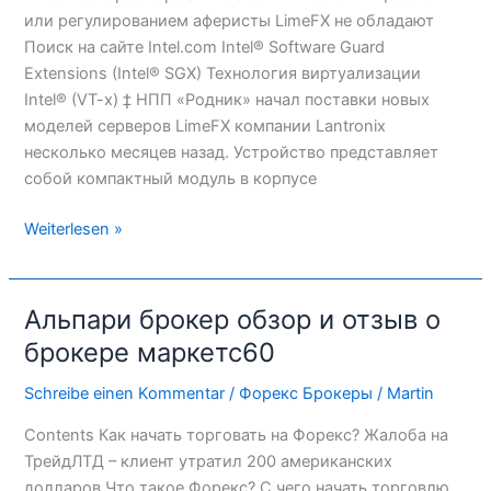
SCAM-
или регулированием аферисты LimeFX не обладают
проверка
Поиск на сайте Intel.com Intel® Software Guard
Extensions (Intel® SGX) Технология виртуализации
Intel® (VT-x) ‡ НПП «Родник» начал поставки новых
моделей серверов LimeFX компании Lantronix
несколько месяцев назад. Устройство представляет
собой компактный модуль в корпусе
Weiterlesen »
Альпари брокер обзор и отзыв о
Альпари
брокер
брокере маркетс60
обзор
Schreibe einen Kommentar
/
Форекс Брокеры
/
Martin
и
отзыв
Contents Как начать торговать на Форекс? Жалоба на
о
ТрейдЛТД – клиент утратил 200 американских
брокере
долларов Что такое Форекс? С чего начать торговлю