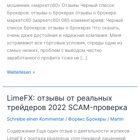
денег
мошенник «маркетс60» Отзывы Черный список
брокеров: отзывы о брокерах отзывы о брокере
маркетс60 (маркетс60) 085 комментариев: Черный
список брокеров: отзывы о брокерах Что сказать,
очень даже достойная и надежная компания. Меня
устраивают все торговые условия, спреды одни из
самых низких, проблем с выводом честно
заработанного профита тоже не […]
Weiterlesen »
LimeFX: отзывы от реальных
LimeFX:
отзывы
трейдеров 2022 SCAM-проверка
от
Schreibe einen Kommentar
/
Форекс Брокеры
/
Martin
реальных
трейдеров
Содержание Еще один отзыв о деятельности жуликов
2022
LimeFX с портала plusiminus com Никакой лицензией