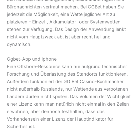
Büronachrichten vertraut machen. Bei GGBet haben Sie
jederzeit die Möglichkeit, eine Wette jeglicher Art zu
platzieren – Einzel-, Akkumulator- oder Systemwetten
stehen zur Verfügung. Das Design der Anwendung lenkt
nicht vom Hauptzweck ab, ist aber recht hell und
dynamisch.
Ggbet-App und Iphone
Eine Offshore-Ressource kann nur aufgrund technischer
Forschung und Überlastung des Standorts funktionieren.
Außerdem funktioniert der GG Bet Casino-Buchmacher
nicht außerhalb Russlands, nur Wettende aus verbotenen
Ländern dürfen nicht spielen. Das Volumen der Wichtigkeit
einer Lizenz kann man natürlich nicht einmal in den Zeilen
erwähnen, aber dennoch festhalten, dass das
Vorhandensein einer Lizenz der Hauptindikator für
Sicherheit ist.