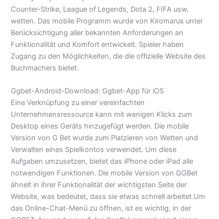
Counter-Strike, League of Legends, Dota 2, FIFA usw.
wetten. Das mobile Programm wurde von Kiromarus unter
Berücksichtigung aller bekannten Anforderungen an
Funktionalität und Komfort entwickelt. Spieler haben
Zugang zu den Möglichkeiten, die die offizielle Website des
Buchmachers bietet.
Ggbet-Android-Download: Ggbet-App für iOS
Eine Verknüpfung zu einer vereinfachten
Unternehmensressource kann mit wenigen Klicks zum
Desktop eines Geräts hinzugefügt werden. Die mobile
Version von G Bet wurde zum Platzieren von Wetten und
Verwalten eines Spielkontos verwendet. Um diese
Aufgaben umzusetzen, bietet das iPhone oder iPad alle
notwendigen Funktionen. Die mobile Version von GGBet
ähnelt in ihrer Funktionalität der wichtigsten Seite der
Website, was bedeutet, dass sie etwas schnell arbeitet.Um
das Online-Chat-Menü zu öffnen, ist es wichtig, in der