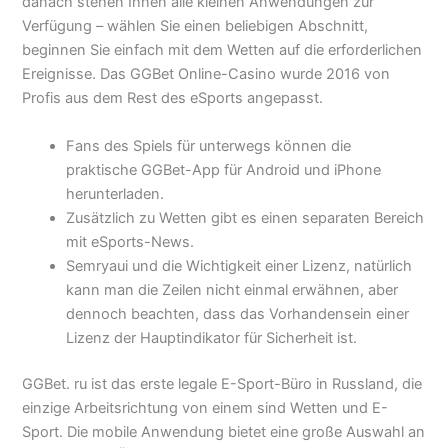
danach stehen Ihnen alle kleinen Anwendungen zur
Verfügung – wählen Sie einen beliebigen Abschnitt,
beginnen Sie einfach mit dem Wetten auf die erforderlichen
Ereignisse. Das GGBet Online-Casino wurde 2016 von
Profis aus dem Rest des eSports angepasst.
Fans des Spiels für unterwegs können die
praktische GGBet-App für Android und iPhone
herunterladen.
Zusätzlich zu Wetten gibt es einen separaten Bereich
mit eSports-News.
Semryaui und die Wichtigkeit einer Lizenz, natürlich
kann man die Zeilen nicht einmal erwähnen, aber
dennoch beachten, dass das Vorhandensein einer
Lizenz der Hauptindikator für Sicherheit ist.
GGBet. ru ist das erste legale E-Sport-Büro in Russland, die
einzige Arbeitsrichtung von einem sind Wetten und E-
Sport. Die mobile Anwendung bietet eine große Auswahl an