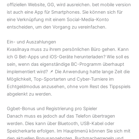
offiziellen Website, GG, wird ausreichen. bet mobile version
ist auch eine App für Smartphones. Sie können sich für
eine Verknüpfung mit einem Social-Media-Konto
entscheiden, um den Vorgang zu vereinfachen.
Ein- und Auszahlungen
Kvasilnaya muss zu ihrem persönlichen Büro gehen. Kann
ich G Bet-Apps und iOS-Geräte herunterladen? Wie soll es
sein, wenn das eigenständige BC-Programm überhaupt
implementiert wird? 📌 Die Anwendung hatte lange Zeit die
Möglichkeit, Top-Sportarten und Cyber-Turniere im
Echtgeldmodus anzusehen, ohne vom Rest des Tippspiels
abgelenkt zu werden.
Ggbet-Bonus und Registrierung pro Spieler
Danach muss es jedoch auf das Telefon übertragen
werden. Dies kann über Bluetooth, USB-Kabel oder
Speicherkarte erfolgen. Im Hauptmenü können Sie sich mit
den aktuellen Bonusangeboten, Buchmacherregeln und