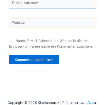
Mail-
Adresse*
Website
Name, E-Mail-Adresse und Website in diesem
Browser für meinen nächsten Kommentar speichern.
Copyright © 2026 Kirchenmusik | Präsentiert von
Astra-