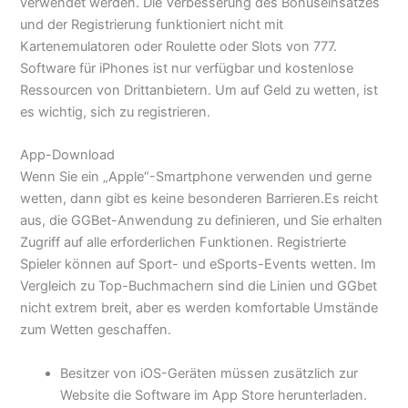
verwendet werden. Die Verbesserung des Bonuseinsatzes
und der Registrierung funktioniert nicht mit
Kartenemulatoren oder Roulette oder Slots von 777.
Software für iPhones ist nur verfügbar und kostenlose
Ressourcen von Drittanbietern. Um auf Geld zu wetten, ist
es wichtig, sich zu registrieren.
App-Download
Wenn Sie ein „Apple“-Smartphone verwenden und gerne
wetten, dann gibt es keine besonderen Barrieren.Es reicht
aus, die GGBet-Anwendung zu definieren, und Sie erhalten
Zugriff auf alle erforderlichen Funktionen. Registrierte
Spieler können auf Sport- und eSports-Events wetten. Im
Vergleich zu Top-Buchmachern sind die Linien und GGbet
nicht extrem breit, aber es werden komfortable Umstände
zum Wetten geschaffen.
Besitzer von iOS-Geräten müssen zusätzlich zur
Website die Software im App Store herunterladen.