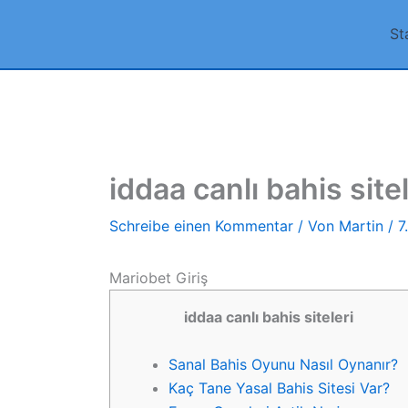
Zum
St
Inhalt
springen
iddaa canlı bahis site
Schreibe einen Kommentar
/ Von
Martin
/
7
Mariobet Giriş
iddaa canlı bahis siteleri
Sanal Bahis Oyunu Nasıl Oynanır?
Kaç Tane Yasal Bahis Sitesi Var?