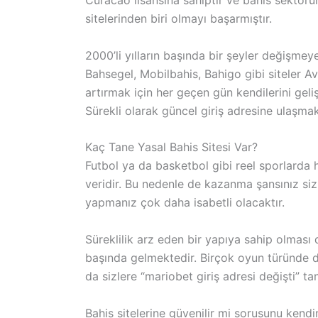
Curacao lisansına sahiptir ve bahis sektörün
sitelerinden biri olmayı başarmıştır.
2000’li yılların başında bir şeyler değişme
Bahsegel, Mobilbahis, Bahigo gibi siteler Av
artırmak için her geçen gün kendilerini gel
Sürekli olarak güncel giriş adresine ulaşm
Kaç Tane Yasal Bahis Sitesi Var?
Futbol ya da basketbol gibi reel sporlarda
veridir. Bu nedenle de kazanma şansınız sizi
yapmanız çok daha isabetli olacaktır.
Süreklilik arz eden bir yapıya sahip olması 
başında gelmektedir. Birçok oyun türünde d
da sizlere “mariobet giriş adresi değişti” ta
Bahis sitelerine güvenilir mi sorusunu kend