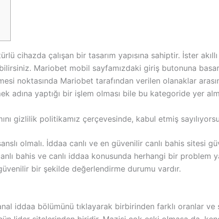
lü cihazda çalışan bir tasarım yapısına sahiptir. İster akıll
bilirsiniz. Mariobet mobil sayfamızdaki giriş butonuna basar
mesi noktasında Mariobet tarafından verilen olanaklar aras
ek adına yaptığı bir işlem olması bile bu kategoride yer al
ını gizlilik politikamız çerçevesinde, kabul etmiş sayılıyors
anslı olmalı. İddaa canlı ve en güvenilir canlı bahis sitesi gü
e canlı bahis ve canlı iddaa konusunda herhangi bir proble
güvenilir bir şekilde değerlendirme durumu vardır.
nal iddaa bölümünü tıklayarak birbirinden farklı oranlar ve 