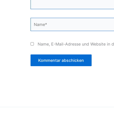
Name*
Name, E-Mail-Adresse und Website in 