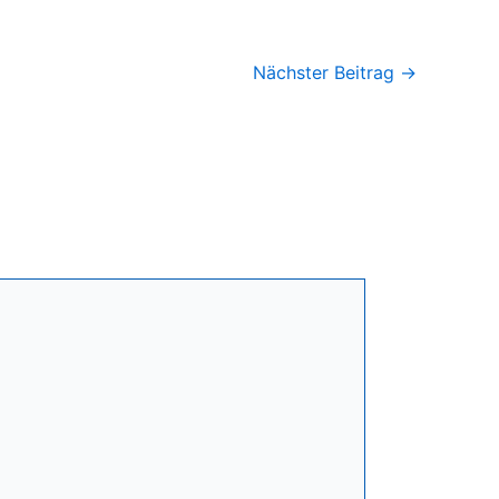
Nächster Beitrag
→