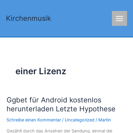
Zum
Inhalt
Kirchenmusik
springen
einer Lizenz
Ggbet für Android kostenlos
Ggbet
für
herunterladen Letzte Hypothese
Android
Schreibe einen Kommentar
/
Uncategorized
/
Martin
kostenlos
herunterladen
Gezählt durch das Ansehen der Sendung, einmal die